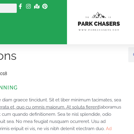
Se
ons
2018
anning
ne diam graece tincidunt. Sit et liber minimum tacimates, sea
rata et, quo cu omnis maiorum. At soluta fierent
laboramus
 cum quando definitionem. Sea te nisl splendide, odio
puit sea. No mea feugiat nusquam ocurreret. Usu ad
imis eripuit ei vis, ne vis nibh delenit electram duo.
Ad