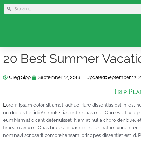
Skip
Search
Search
to
content
20 Best Summer Vacati
Greg Sippl
September 12, 2018
Updated:
September 12, 
Trip Pl
L
orem ipsum dolor sit amet, adhuc iriure dissentias est in, est 
no doctus fastidii.
An molestiae definiebas mel. Quo everti vitupe
eum.Nam at dicant deterruisset. Nam at nulla choro denique, et
timeam an vim. Quas brute aliquam id per, et natum vocent eri
nominavi scripserit comprehensam, principes dissentiet est id. Pr