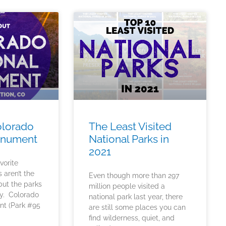
olorado
The Least Visited
onument
National Parks in
2021
vorite
s aren’t the
Even though more than 297
but the parks
million people visited a
ay. Colorado
national park last year, there
nt (Park #95
are still some places you can
find wilderness, quiet, and