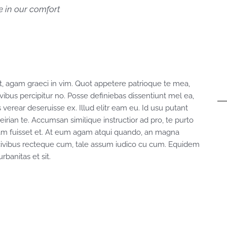
me in our comfort
, agam graeci in vim. Quot appetere patrioque te mea,
 civibus percipitur no. Posse definiebas dissentiunt mel ea,
s verear deseruisse ex. Illud elitr eam eu. Id usu putant
ian te. Accumsan similique instructior ad pro, te purto
quam fuisset et. At eum agam atqui quando, an magna
e civibus recteque cum, tale assum iudico cu cum. Equidem
rbanitas et sit.