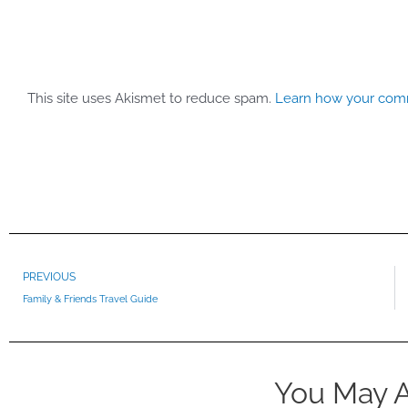
This site uses Akismet to reduce spam.
Learn how your comm
Prev
PREVIOUS
Family & Friends Travel Guide
You May A