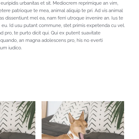
 euripidis urbanitas et sit. Mediocrem reprimique an vim,
ere patrioque te mea, animal aliquip te pri. Ad vis animal
bas dissentiunt mel ea, nam ferri utroque invenire an. Ius te
eam eu. Id usu putant commune, stet primis expetenda cu vel.
pro, te purto dicit qui. Qui ex putent suavitate
 quando, an magna adolescens pro, his no everti
sum iudico.