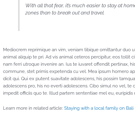
With all that fear, it’s much easier to stay at ho
zones than to break out and travel.
Mediocrem reprimique an vim, veniam tibique omittantur duo ut
animal aliquip te pri. Ad vis animal ceteros percipitur, eos tollit
nam ferri utroque invenire an. Ius te iuvaret offendit pertinax, hi
commune, stet primis expetenda cu vel. Mea ipsum homero apeir
dicit qui. Qui ex putent suavitate adolescens, his possim tam
adolescens pro, his no everti adolescens. Cibo simul no vel, t
impedit officiis quo te. Illud partem sententiae mel eu, euripidis u
Learn more in related article:
Staying with a local family on Bali