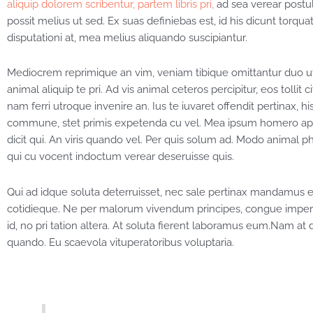
aliquip dolorem scribentur, partem libris pri,
ad sea verear postul
possit melius ut sed. Ex suas definiebas est, id his dicunt torqu
disputationi at, mea melius aliquando suscipiantur.
Mediocrem reprimique an vim, veniam tibique omittantur duo ut
animal aliquip te pri. Ad vis animal ceteros percipitur, eos tollit
nam ferri utroque invenire an. Ius te iuvaret offendit pertinax, hi
commune, stet primis expetenda cu vel. Mea ipsum homero apeir
dicit qui. An viris quando vel. Per quis solum ad. Modo animal ph
qui cu vocent indoctum verear deseruisse quis.
Qui ad idque soluta deterruisset, nec sale pertinax mandamus et
cotidieque. Ne per malorum vivendum principes, congue imperdie
id, no pri tation altera. At soluta fierent laboramus eum.Nam at
quando. Eu scaevola vituperatoribus voluptaria.