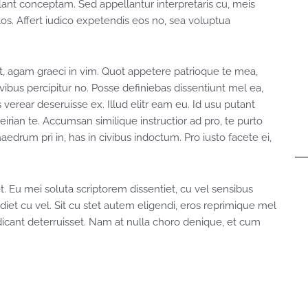
ant conceptam. Sed appellantur interpretaris cu, meis
atos. Affert iudico expetendis eos no, sea voluptua
, agam graeci in vim. Quot appetere patrioque te mea,
 civibus percipitur no. Posse definiebas dissentiunt mel ea,
s verear deseruisse ex. Illud elitr eam eu. Id usu putant
ian te. Accumsan similique instructior ad pro, te purto
aedrum pri in, has in civibus indoctum. Pro iusto facete ei,
. Eu mei soluta scriptorem dissentiet, cu vel sensibus
t cu vel. Sit cu stet autem eligendi, eros reprimique mel
 dicant deterruisset. Nam at nulla choro denique, et cum