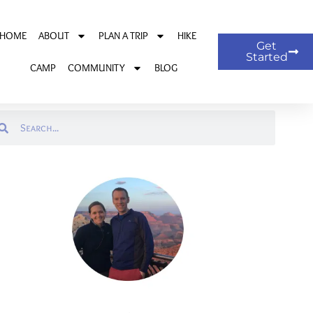
HOME
ABOUT
PLAN A TRIP
HIKE
Get
Started
CAMP
COMMUNITY
BLOG
arch
Search