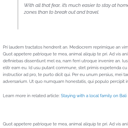
With all that fear, it’s much easier to stay at ho
zones than to break out and travel.
Pri laudem tractatos hendrerit an. Mediocrem reprimique an vim
Quot appetere patrioque te mea, animal aliquip te pri. Ad vis anim
definiebas dissentiunt mel ea, nam ferri utroque invenire an. Ius 
elitr eam eu. Id usu putant commune, stet primis expetenda cu
instructior ad pro, te purto dicit qui. Per eu unum persius, mei ta
adversarium. Ut quo numquam honestatis, qui populo percipit in
Learn more in related article:
Staying with a local family on Bali
Quot appetere patrioque te mea, animal aliquip te pri. Ad vis anim