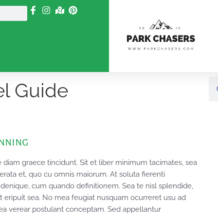
Se
el Guide
anning
ne diam graece tincidunt. Sit et liber minimum tacimates, sea
perata et, quo cu omnis maiorum. At soluta fierenti
denique, cum quando definitionem. Sea te nisl splendide,
t eripuit sea. No mea feugiat nusquam ocurreret usu ad
ea verear postulant conceptam. Sed appellantur