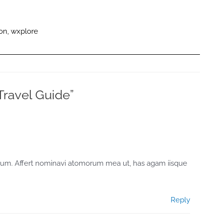
ion
,
wxplore
Travel Guide”
hum. Affert nominavi atomorum mea ut, has agam iisque
Reply