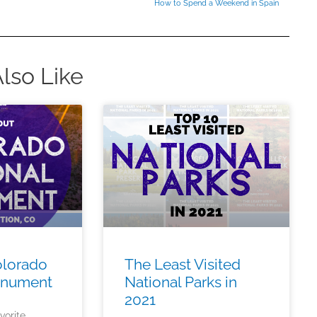
How to Spend a Weekend in Spain
lso Like
olorado
The Least Visited
onument
National Parks in
2021
vorite