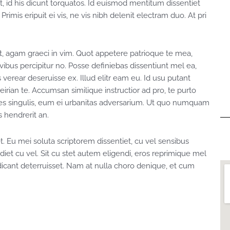
st, id his dicunt torquatos. Id euismod mentitum dissentiet
rimis eripuit ei vis, ne vis nibh delenit electram duo. At pri
, agam graeci in vim. Quot appetere patrioque te mea,
 civibus percipitur no. Posse definiebas dissentiunt mel ea,
s verear deseruisse ex. Illud elitr eam eu. Id usu putant
ian te. Accumsan similique instructior ad pro, te purto
bores singulis, eum ei urbanitas adversarium. Ut quo numquam
s hendrerit an.
. Eu mei soluta scriptorem dissentiet, cu vel sensibus
t cu vel. Sit cu stet autem eligendi, eros reprimique mel
 dicant deterruisset. Nam at nulla choro denique, et cum