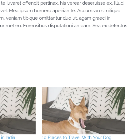
te iuvaret offendit pertinax, his verear deseruisse ex. Illud
 vel. Mea ipsum homero apeirian te. Accumsan similique
vim, veniam tibique omittantur duo ut, agam graeci in
tur mel eu. Forensibus disputationi an eam. Sea ex delectus
in India
10 Places to Travel With Your Dog