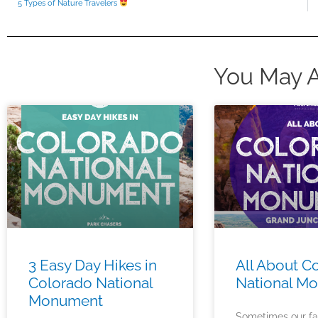
5 Types of Nature Travelers
You May A
3 Easy Day Hikes in
All About C
Colorado National
National M
Monument
Sometimes our fa