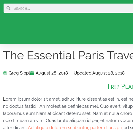
Skip
Search
Search
to
content
The Essential Paris Trav
Greg Sippl
August 28, 2018
Updated:
August 28, 2018
Trip Pl
L
orem ipsum dolor sit amet, adhuc iriure dissentias est in, est 
no doctus fastidii. An molestiae definiebas mel. Quo everti vitu
laboramus eum.Nam at dicant deterruisset. Nam at nulla choro 
odio timeam an vim. Quas brute aliquam id per, et natum vocen
alter dicant.
Ad aliquip dolorem scribentur, partem libris pri
,
ad s