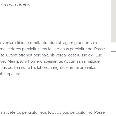
me in our comfort
, veniam tibique omittantur duo ut, agam graeci in vim.
al ceteros percipitur, eos tollit civibus percipitur no. Posse
te iuvaret offendit pertinax, his verear deseruisse ex. Illud
 vel. Mea ipsum homero apeirian te. Accumsan similique
ntas postea in. Te his labores singulis, eum ei urbanitas
tellegat ea.
al ceteros percipitur, eos tollit civibus percipitur no. Posse