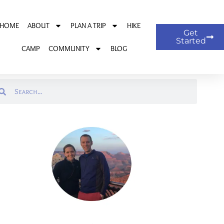
HOME
ABOUT
PLAN A TRIP
HIKE
Get
Started
CAMP
COMMUNITY
BLOG
arch
Search